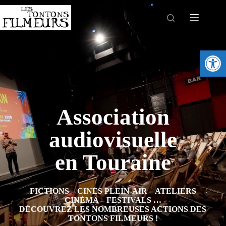
Ouv
Association
audiovisuelle
en Touraine
FICTIONS – CINÉS PLEIN-AIR – ATELIERS
CINÉMA – FESTIVALS …
DÉCOUVREZ LES NOMBREUSES ACTIONS DES
TONTONS FILMEURS !