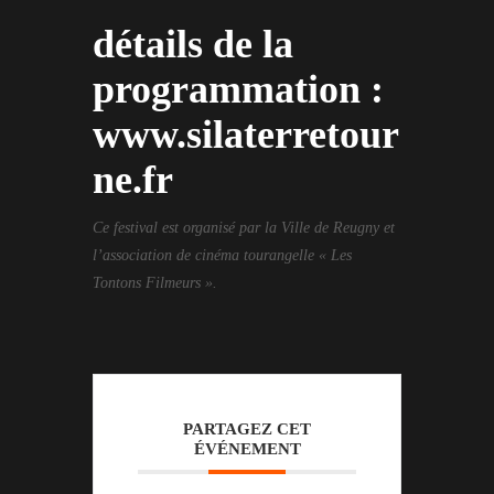
détails de la
programmation :
www.silaterretour
ne.fr
Ce festival est organisé par la Ville de Reugny et
l’association de cinéma tourangelle « Les
Tontons Filmeurs ».
PARTAGEZ CET
ÉVÉNEMENT