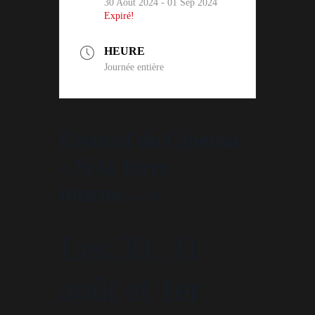
30 Août 2024
- 01 Sep 2024
Expiré!
HEURE
Journée entière
Festival du Cinéma
« Si la Terre
tourne… »
Les 30, 31
août et 1er