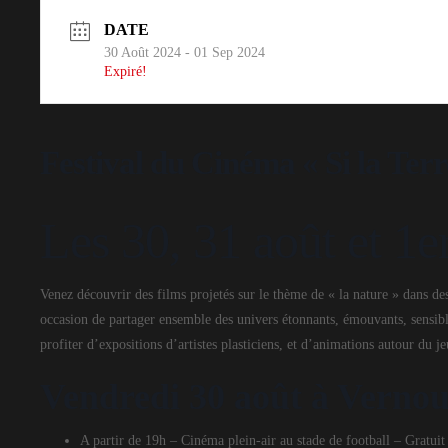
DATE
30 Août 2024
- 01 Sep 2024
Expiré!
Festival du Cinéma « Si la Ter
Les 30, 31 août et 1
Venez découvrir des films projetés sur le thème de « la nature » dans d
occasion de partager ensemble des univers étonnants, émouvants, sensible
profiter d’expositions d’artistes plasticiens, et d’animations autour du je
Vendredi 30 août à Verno
A partir de 19h – Cinéma plein-air au stade de football – Gratui