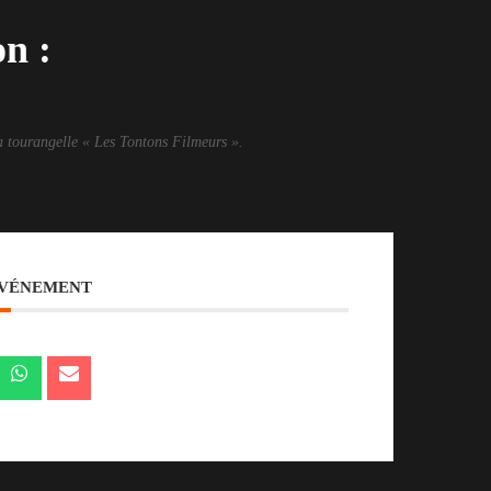
n :
ma tourangelle « Les Tontons Filmeurs ».
ÉVÉNEMENT