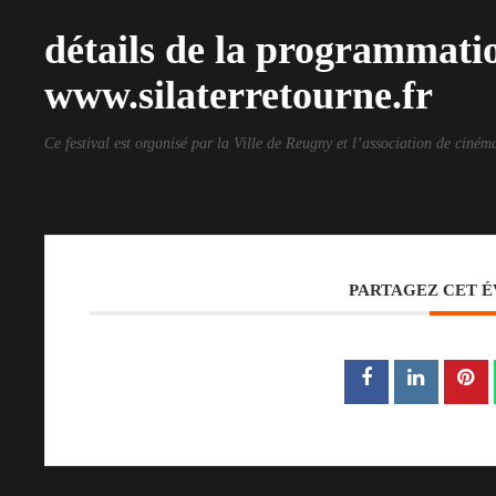
détails de la programmatio
www.silaterretourne.fr
Ce festival est organisé par la Ville de Reugny et l’association de ciné
PARTAGEZ CET 