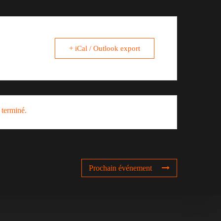
+ iCal / Outlook export
 terminé.
Prochain événement