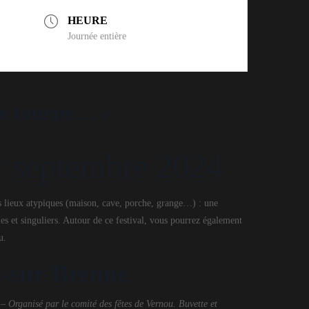
HEURE
Journée entière
re tourne… »
er septembre 2024
es lieux atypiques (maison, cave, porche, grange…) : une
s et singuliers. Autour de ce festival, vous pourrez également
u.
u-sur-Brenne
t –
Organisé par le comité des fêtes de Vernou. Buvette et