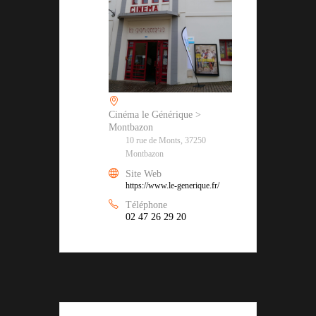
Cinéma le Générique >
Montbazon
10 rue de Monts, 37250
Montbazon
Site Web
https://www.le-generique.fr/
Téléphone
02 47 26 29 20