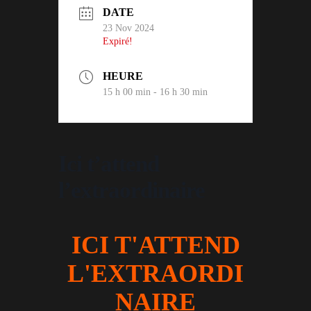
DATE
23 Nov 2024
Expiré!
HEURE
15 h 00 min - 16 h 30 min
Ici t’attend
l’extraordinaire
ICI T'ATTEND
L'EXTRAORDI
NAIRE