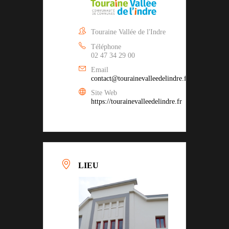
Touraine Vallée de l'Indre
Téléphone
02 47 34 29 00
Email
contact@tourainevalleedelindre.fr
Site Web
https://tourainevalleedelindre.fr
LIEU