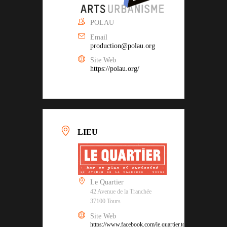
POLAU
Email
production@polau.org
Site Web
https://polau.org/
LIEU
Le Quartier
42 Avenue de la Tranchée
37100 Tours
Site Web
https://www.facebook.com/le.quartier.tours