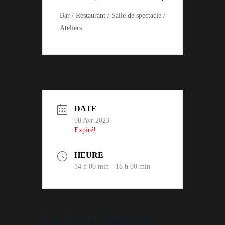
Bar / Restaurant / Salle de spectacle /
Ateliers
DATE
08 Avr 2023
Expiré!
HEURE
14 h 00 min - 18 h 00 min
La Loire fait son