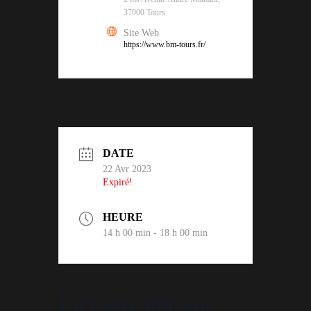
37000 Tours
Site Web
https://www.bm-tours.fr/
DATE
22 Avr 2023
Expiré!
HEURE
14 h 00 min - 18 h 00 min
La Loire fait son