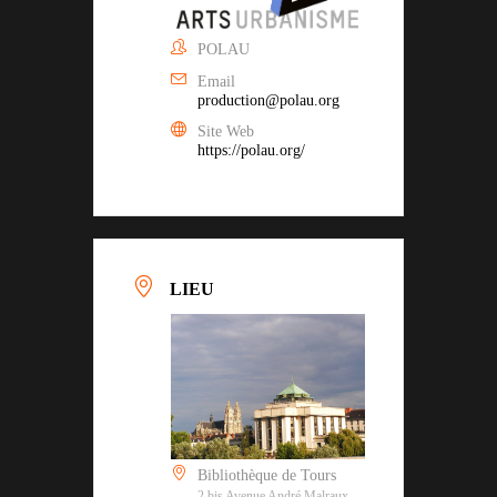
POLAU
Email
production@polau.org
Site Web
https://polau.org/
LIEU
Bibliothèque de Tours
2 bis Avenue André Malraux,