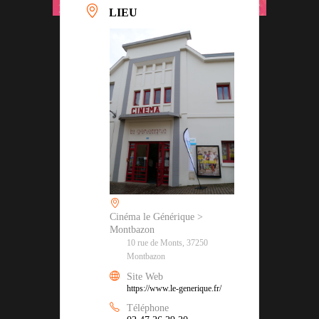
LIEU
Cinéma le Générique >
Montbazon
10 rue de Monts, 37250
Montbazon
Site Web
https://www.le-generique.fr/
Téléphone