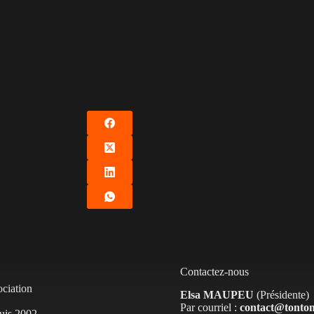
Contactez-nous
ociation
Elsa MAUPEU
(Présidente)
Par courriel :
contact@tontons
puis 2002