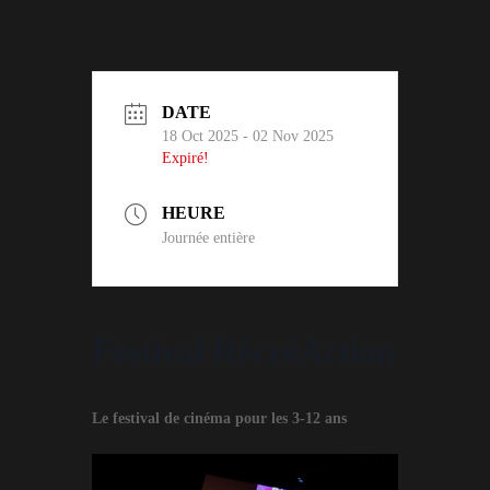
DATE
18 Oct 2025
- 02 Nov 2025
Expiré!
HEURE
Journée entière
Festival RécréAction
Le festival de cinéma pour les 3-12 ans